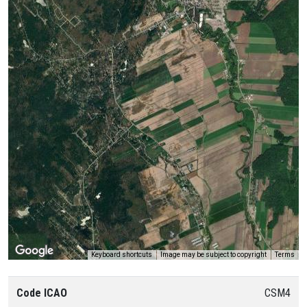
Keyboard shortcuts
Image may be subject to copyright
Terms
Code ICAO
CSM4