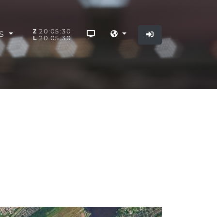
Z
20:05:30
OS
L
20:05:30