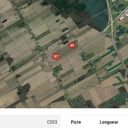
25
07
CSS3
Piste
Longueur