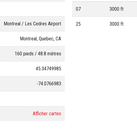
07
3000 ft
Montreal / Les Cedres Airport
25
3000 ft
Montreal, Quebec, CA
160 pieds / 48.8 mètres
45.34749985
-74.0766983
Afficher cartes